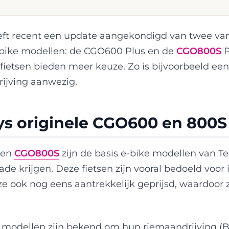
ft recent een update aangekondigd van twee va
-bike modellen: de CGO600 Plus en de
CGO800S
P
ietsen bieden meer keuze. Zo is bijvoorbeeld een
rijving aanwezig.
s originele CGO600 en 800S
en
CGO800S
zijn de basis e-bike modellen van T
de krijgen. Deze fietsen zijn vooral bedoeld voor 
 ze ook nog eens aantrekkelijk geprijsd, waardoor 
 modellen zijn bekend om hun riemaandrijving (Be