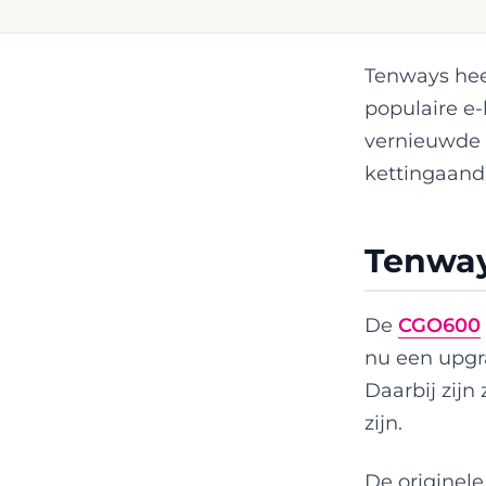
Tenways hee
populaire e
vernieuwde f
kettingaand
Tenway
De
CGO600
nu een upgra
Daarbij zijn
zijn.
De originele