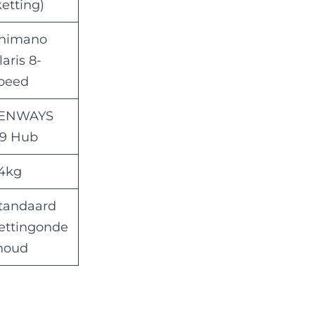
ketting)
himano
laris 8-
peed
ENWAYS
9 Hub
4kg
tandaard
ettingonde
houd