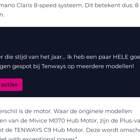
mano Claris 8-speed systeem. Dit betekent dus: 8
n.
ke korting gespot op Tenways e-bikes
r die stijd van het jaar… Ik heb een paar HELE go
gen gespot bij Tenways op meerdere modellen!
 acties
rschil is de motor. Waar de originele modellen
n van de Mivice M070 Hub Motor, zijn de Plus-va
et de TENWAYS C9 Hub Motor. Deze wordt omschr
et with exceptional power”.