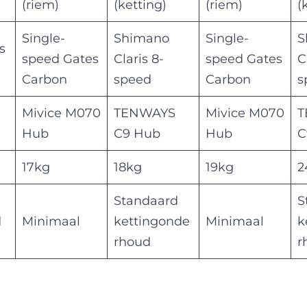
(riem)
(ketting)
(riem)
(
Single-
Shimano
Single-
S
s
speed Gates
Claris 8-
speed Gates
C
Carbon
speed
Carbon
s
Mivice M070
TENWAYS
Mivice M070
T
Hub
C9 Hub
Hub
C
17kg
18kg
19kg
2
Standaard
S
d
Minimaal
kettingonde
Minimaal
k
rhoud
r