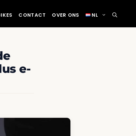
BIKES
CONTACT
OVER ONS
NL
de
us e-