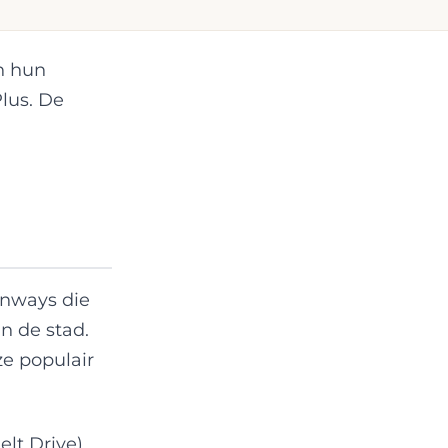
n hun
lus. De
enways die
in de stad.
ze populair
lt Drive)