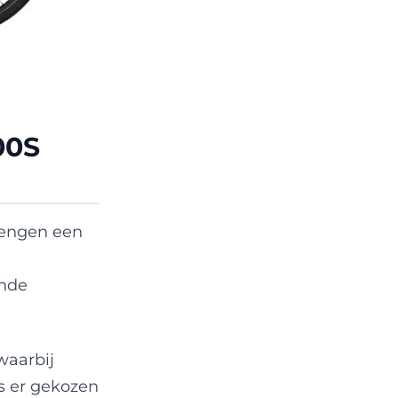
00S
rengen een
ande
waarbij
s er gekozen