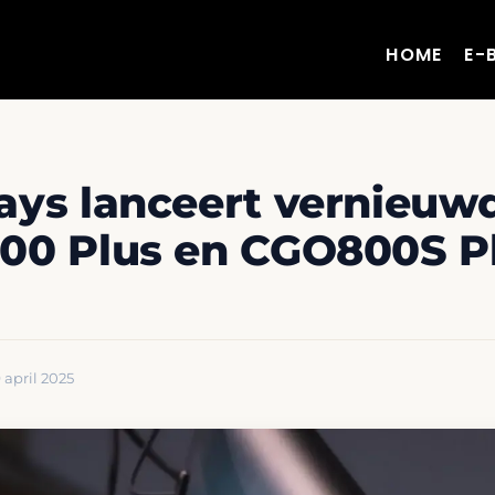
HOME
E-
ys lanceert vernieuw
0 Plus en CGO800S Pl
 april 2025