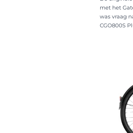
met het Gat
was vraag n
CGO800S Pl