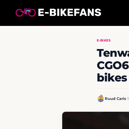
Ga
naar
de
inhoud
E-BIKES
Tenwa
CGO60
bikes
Ruud Caris
·
9