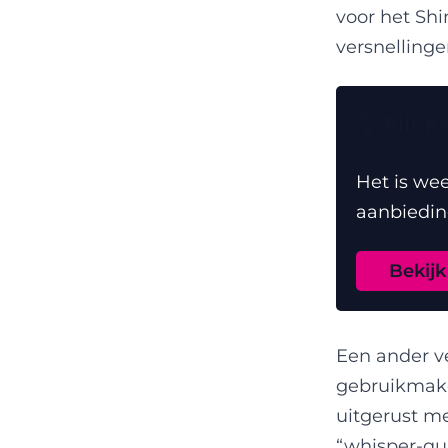
voor het Shi
versnellinge
👌 Flin
Het is wee
aanbiedin
Bekijk
Een ander ve
gebruikmake
uitgerust m
“whisper-qui