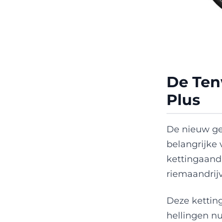
De Ten
Plus
De nieuw g
belangrijke
kettingaandr
riemaandrijv
Deze ketting
hellingen nu