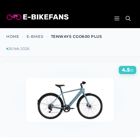
Ga
naar
MENU
de
inhoud
HOME
›
E-BIKES
›
TENWAYS CGO600 PLUS
26 feb 2026
4.5
/5