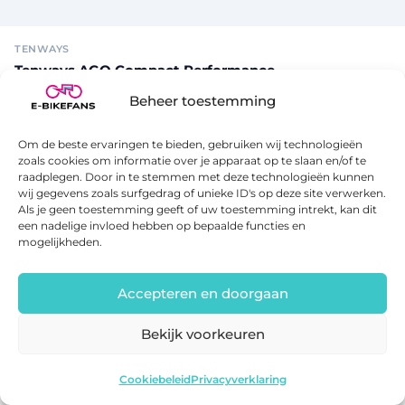
TENWAYS
Tenways AGO Compact Performance
120 km
Bosch Performance Line
Beheer toestemming
€2999
Bekijk →
Om de beste ervaringen te bieden, gebruiken wij technologieën
zoals cookies om informatie over je apparaat op te slaan en/of te
raadplegen. Door in te stemmen met deze technologieën kunnen
wij gegevens zoals surfgedrag of unieke ID's op deze site verwerken.
Als je geen toestemming geeft of uw toestemming intrekt, kan dit
een nadelige invloed hebben op bepaalde functies en
mogelijkheden.
Accepteren en doorgaan
TENWAYS
Bekijk voorkeuren
Tenways AGO Performance
100 km
Bosch Performance Line
Tenways CGO600 Plus
Bekijk deal
Cookiebeleid
Privacyverklaring
€3299
Bekijk →