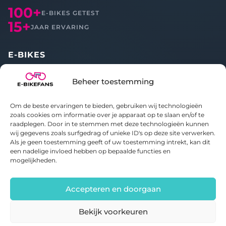
100+
E-BIKES GETEST
15+
JAAR ERVARING
E-BIKES
Alle reviews
Beheer toestemming
Vergelijken
Om de beste ervaringen te bieden, gebruiken wij technologieën
OVER ONS
zoals cookies om informatie over je apparaat op te slaan en/of te
raadplegen. Door in te stemmen met deze technologieën kunnen
wij gegevens zoals surfgedrag of unieke ID's op deze site verwerken.
Over E-bikefans
Als je geen toestemming geeft of uw toestemming intrekt, kan dit
Contact
een nadelige invloed hebben op bepaalde functies en
Privacybeleid
mogelijkheden.
Cookiebeleid
Accepteren en doorgaan
Bekijk voorkeuren
© 2020-2026 E-bikefans. Alle rechten voorbehouden.