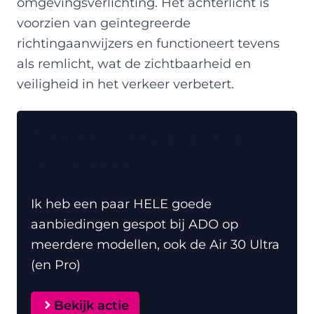
omgevingsverlichting. Het achterlicht is
voorzien van geïntegreerde
richtingaanwijzers en functioneert tevens
als remlicht, wat de zichtbaarheid en
veiligheid in het verkeer verbetert.
👌 Flinke korting gespot op
ADO e-bikes
Ik heb een paar HELE goede
aanbiedingen gespot bij ADO op
meerdere modellen, ook de Air 30 Ultra
(en Pro)
Bekijk actie