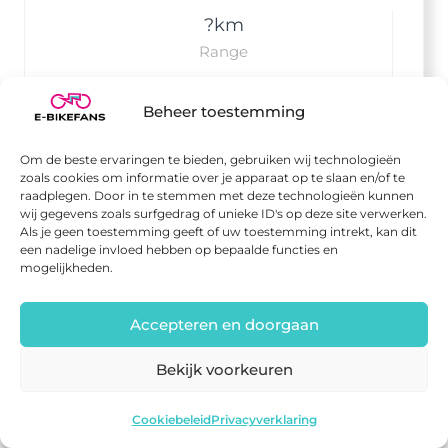
?
km
Range
Beheer toestemming
?
kg
Om de beste ervaringen te bieden, gebruiken wij technologieën
Gewicht
zoals cookies om informatie over je apparaat op te slaan en/of te
raadplegen. Door in te stemmen met deze technologieën kunnen
wij gegevens zoals surfgedrag of unieke ID's op deze site verwerken.
Als je geen toestemming geeft of uw toestemming intrekt, kan dit
een nadelige invloed hebben op bepaalde functies en
mogelijkheden.
dynamic text placeholder
Accepteren en doorgaan
Meer info
Meer info
Bekijk voorkeuren
Ado Air 30 Ultra
Bekijk deal
Cookiebeleid
Privacyverklaring