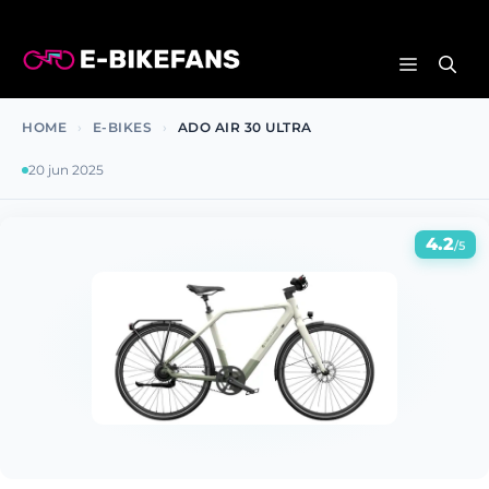
Ga
naar
MENU
de
inhoud
HOME
›
E-BIKES
›
ADO AIR 30 ULTRA
20 jun 2025
4.2
/5