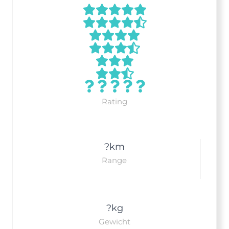
Rating
?
km
Range
?
kg
Gewicht