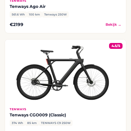
TENWAYS
Tenways Ago Air
561.6 Wh
100 km
Tenways 250W
€2199
Bekijk →
4.5/5
TENWAYS
Tenways CGO009 (Classic)
374 Wh
85 km
TENWAYS C9 250W