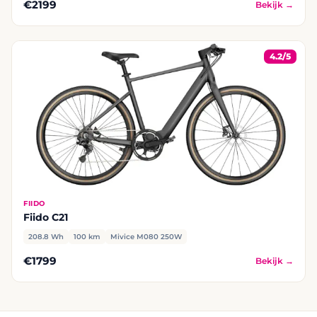
€2199
Bekijk →
4.2/5
FIIDO
Fiido C21
208.8 Wh
100 km
Mivice M080 250W
€1799
Bekijk →