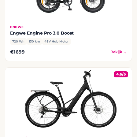
ENGWE
Engwe Engine Pro 3.0 Boost
720 Wh
130 km
48V Hub Motor
€1699
Bekijk →
4.6/5