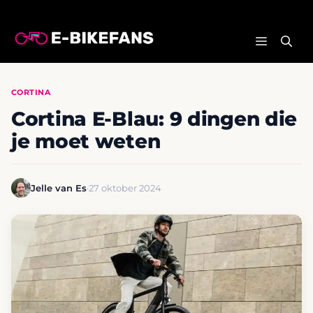
Ga
naar
MENU
de
inhoud
CORTINA
Cortina E-Blau: 9 dingen die
je moet weten
Jelle van Es
·
27 oktober 2024