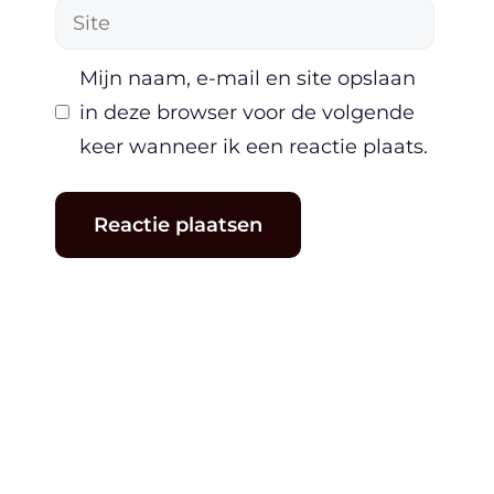
Site
Mijn naam, e-mail en site opslaan
in deze browser voor de volgende
keer wanneer ik een reactie plaats.
A
l
t
e
r
n
a