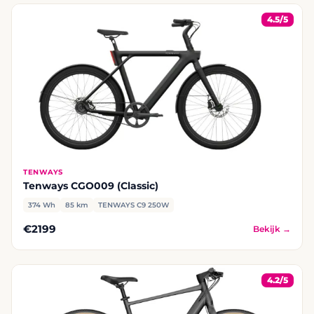
4.5/5
TENWAYS
Tenways CGO009 (Classic)
374 Wh
85 km
TENWAYS C9 250W
€2199
Bekijk →
4.2/5