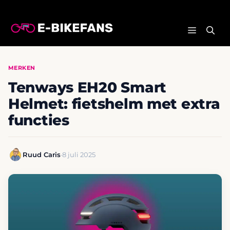
Ga
naar
MENU
de
inhoud
MERKEN
Tenways EH20 Smart
Helmet: fietshelm met extra
functies
Ruud Caris
·
8 juli 2025