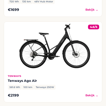
720 Wh
130 km
48V Hub Motor
€1699
Bekijk →
4.6/5
TENWAYS
Tenways Ago Air
561.6 Wh
100 km
Tenways 250W
€2199
Bekijk →