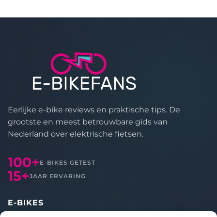
t
i
v
e
:
Eerlijke e-bike reviews en praktische tips. De
grootste en meest betrouwbare gids van
Nederland over elektrische fietsen.
100+
E-BIKES GETEST
15+
JAAR ERVARING
E-BIKES