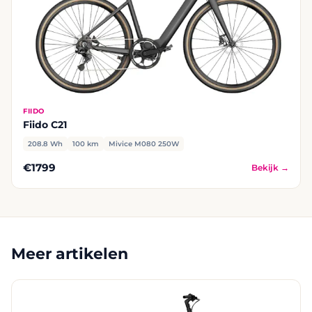
FIIDO
Fiido C21
208.8 Wh
100 km
Mivice M080 250W
€1799
Bekijk →
Meer artikelen