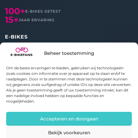
100+
E-BIKES GETEST
15+
JAAR ERVARING
E-BIKES
Alle reviews
Beheer toestemming
Vergelijken
Om de beste ervaringen te bieden, gebruiken wij technologieën
OVER ONS
zoals cookies om informatie over je apparaat op te slaan en/of te
raadplegen. Door in te stemmen met deze technologieën kunnen
wij gegevens zoals surfgedrag of unieke ID's op deze site verwerken.
Over E-bikefans
Als je geen toestemming geeft of uw toestemming intrekt, kan dit
Contact
een nadelige invloed hebben op bepaalde functies en
Privacybeleid
mogelijkheden.
Cookiebeleid
Accepteren en doorgaan
Bekijk voorkeuren
© 2020-2026 E-bikefans. Alle rechten voorbehouden.