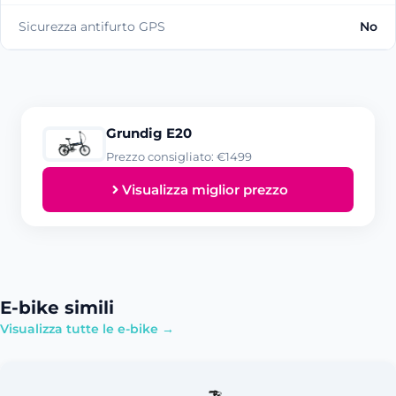
Sicurezza antifurto GPS
No
Grundig E20
Prezzo consigliato: €1499
Visualizza miglior prezzo
E-bike simili
Visualizza tutte le e-bike →