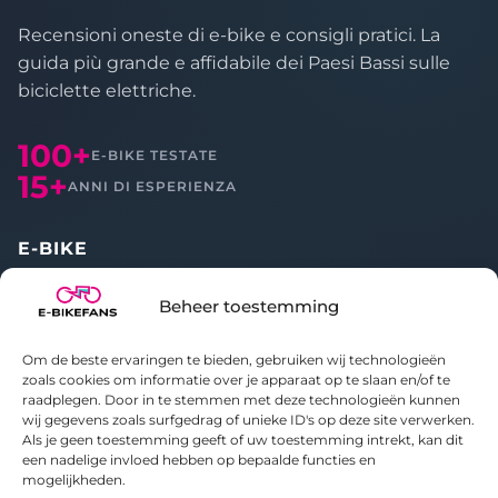
Recensioni oneste di e-bike e consigli pratici. La
guida più grande e affidabile dei Paesi Bassi sulle
biciclette elettriche.
100+
E-BIKE TESTATE
15+
ANNI DI ESPERIENZA
E-BIKE
Tutte le recensioni
Beheer toestemming
Confronta
Om de beste ervaringen te bieden, gebruiken wij technologieën
CHI SIAMO
zoals cookies om informatie over je apparaat op te slaan en/of te
raadplegen. Door in te stemmen met deze technologieën kunnen
wij gegevens zoals surfgedrag of unieke ID's op deze site verwerken.
Informazioni su E-bikefans
Als je geen toestemming geeft of uw toestemming intrekt, kan dit
Contatti
een nadelige invloed hebben op bepaalde functies en
Informativa sulla privacy
mogelijkheden.
Politica sui cookie