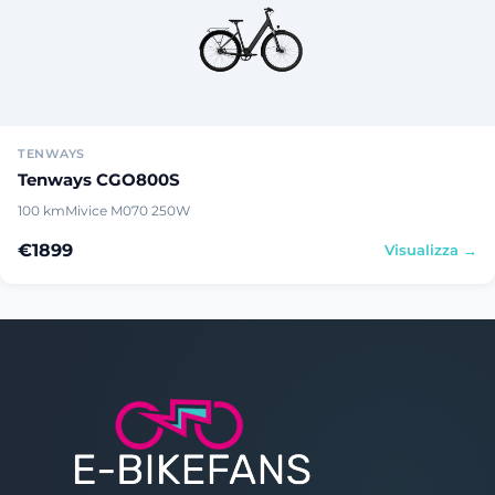
TENWAYS
Tenways CGO800S
100 km
Mivice M070 250W
€1899
Visualizza →