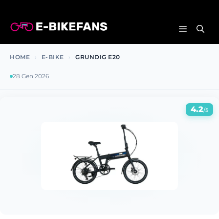
Vai
al
MENU
contenuto
HOME
›
E-BIKE
›
GRUNDIG E20
28 Gen 2026
4.2
/5