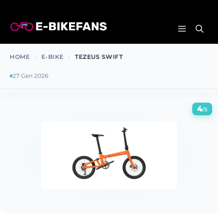
Vai
al
MENU
contenuto
HOME
›
E-BIKE
›
TEZEUS SWIFT
27 Gen 2026
4
/5