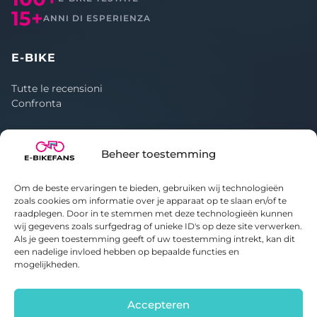
15+
ANNI DI ESPERIENZA
E-BIKE
Tutte le recensioni
Confronta
CHI SIAMO
Beheer toestemming
Informazioni su E-bikefans
Contatti
Om de beste ervaringen te bieden, gebruiken wij technologieën
Informativa sulla privacy
zoals cookies om informatie over je apparaat op te slaan en/of te
raadplegen. Door in te stemmen met deze technologieën kunnen
Politica sui cookie
wij gegevens zoals surfgedrag of unieke ID's op deze site verwerken.
Als je geen toestemming geeft of uw toestemming intrekt, kan dit
een nadelige invloed hebben op bepaalde functies en
mogelijkheden.
© 2020-2026 E-bikefans. Tutti i diritti riservati.
Parte di
Bright Idiots
Accepteren