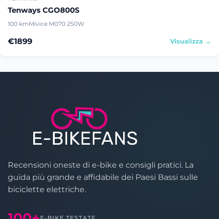
Tenways CGO800S
100 km
Mivice M070 250W
€1899
Visualizza →
Recensioni oneste di e-bike e consigli pratici. La
guida più grande e affidabile dei Paesi Bassi sulle
biciclette elettriche.
100+
E-BIKE TESTATE