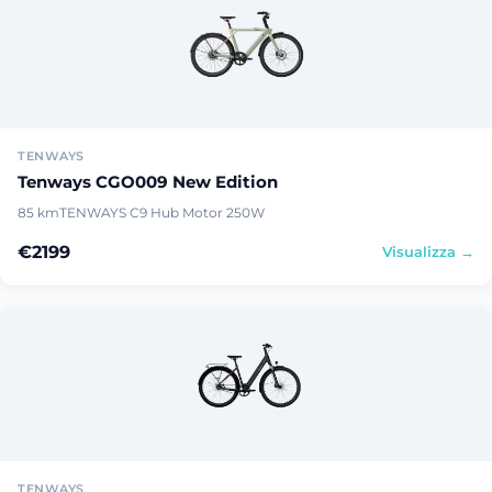
TENWAYS
Tenways CGO009 New Edition
85 km
TENWAYS C9 Hub Motor 250W
€2199
Visualizza →
TENWAYS