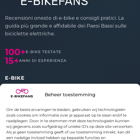
Recensioni oneste di e-bike e consigli pratici. La
guida più grande e affidabile dei Paesi Bassi sulle
biciclette elettriche.
100+
E-BIKE TESTATE
15+
ANNI DI ESPERIENZA
E-BIKE
Tutte le recensioni
Beheer toestemming
Confronta
Om de beste ervaringen te bieden, gebruiken wij technologieën
CHI SIAMO
zoals cookies om informatie over je apparaat op te slaan en/of te
raadplegen. Door in te stemmen met deze technologieën kunnen
wij gegevens zoals surfgedrag of unieke ID's op deze site verwerken.
Informazioni su E-bikefans
Als je geen toestemming geeft of uw toestemming intrekt, kan dit
Contatti
een nadelige invloed hebben op bepaalde functies en