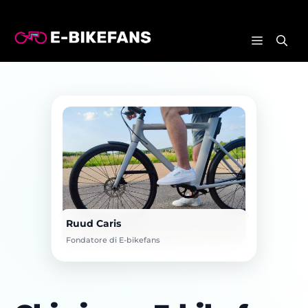
Vai
al
MENU
contenuto
Ruud Caris
Fondatore di E-bikefans