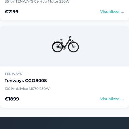
85 km
TENWAYS C9 Hub Motor 250W
€2199
Visualizza →
TENWAYS
Tenways CGO800S
100 km
Mivice M070 250W
€1899
Visualizza →