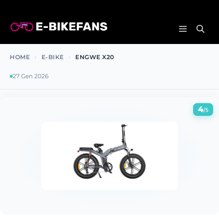
Vai
al
MENU
contenuto
HOME
›
E-BIKE
›
ENGWE X20
27 Gen 2026
4
/5