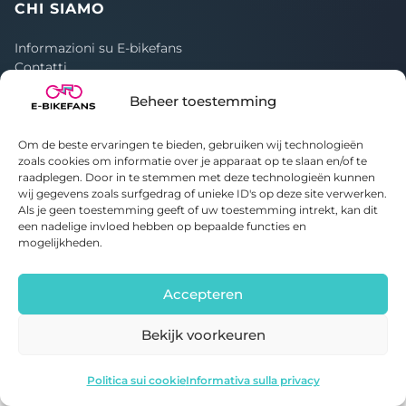
CHI SIAMO
Informazioni su E-bikefans
Contatti
Informativa sulla privacy
Beheer toestemming
Politica sui cookie
Om de beste ervaringen te bieden, gebruiken wij technologieën
zoals cookies om informatie over je apparaat op te slaan en/of te
raadplegen. Door in te stemmen met deze technologieën kunnen
wij gegevens zoals surfgedrag of unieke ID's op deze site verwerken.
© 2020-2026 E-bikefans. Tutti i diritti riservati.
Als je geen toestemming geeft of uw toestemming intrekt, kan dit
Parte di
Bright Idiots
een nadelige invloed hebben op bepaalde functies en
mogelijkheden.
Accepteren
Bekijk voorkeuren
Engwe X20
Vedi l'offerta
Politica sui cookie
Informativa sulla privacy