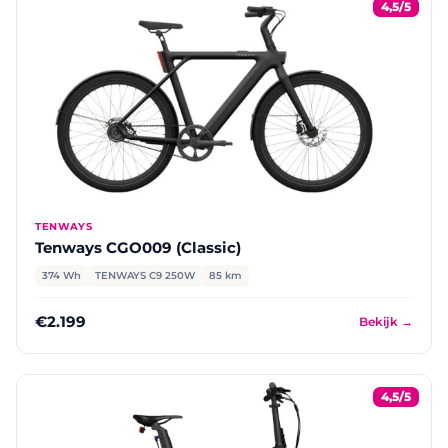
4,5/5
TENWAYS
Tenways CGO009 (Classic)
374 Wh
TENWAYS C9 250W
85 km
€2.199
Bekijk →
4,5/5