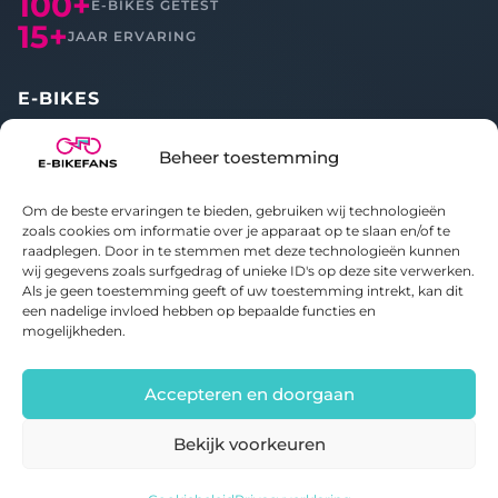
100+
E-BIKES GETEST
15+
JAAR ERVARING
E-BIKES
Alle reviews
Beheer toestemming
Vergelijken
Om de beste ervaringen te bieden, gebruiken wij technologieën
OVER ONS
zoals cookies om informatie over je apparaat op te slaan en/of te
raadplegen. Door in te stemmen met deze technologieën kunnen
wij gegevens zoals surfgedrag of unieke ID's op deze site verwerken.
Over E-bikefans
Als je geen toestemming geeft of uw toestemming intrekt, kan dit
Contact
een nadelige invloed hebben op bepaalde functies en
Privacybeleid
mogelijkheden.
Cookiebeleid
Accepteren en doorgaan
Bekijk voorkeuren
© 2020-2026 E-bikefans. Alle rechten voorbehouden.
Onderdeel van
Bright Idiots