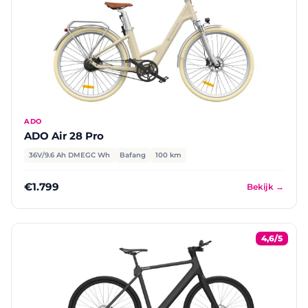
ADO
ADO Air 28 Pro
36V/9.6 Ah DMEGC Wh
Bafang
100 km
€1.799
Bekijk →
4,6/5