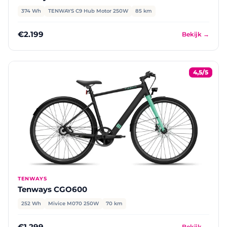
374 Wh
TENWAYS C9 Hub Motor 250W
85 km
€2.199
Bekijk →
4,5/5
TENWAYS
Tenways CGO600
252 Wh
Mivice M070 250W
70 km
€1.299
Bekijk →