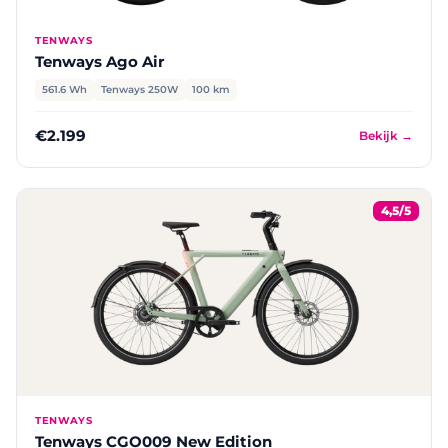
TENWAYS
Tenways Ago Air
561.6 Wh
Tenways 250W
100 km
€2.199
Bekijk →
4,5/5
TENWAYS
Tenways CGO009 New Edition