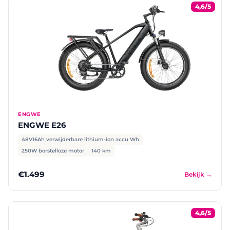
4,6/5
ENGWE
ENGWE E26
48V16Ah verwijderbare lithium-ion accu Wh
250W borstelloze motor
140 km
€1.499
Bekijk →
4,6/5