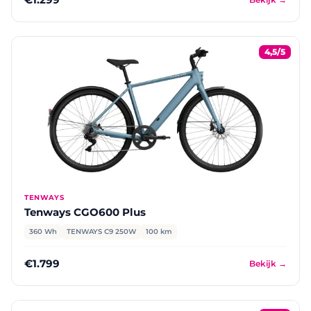
4,5/5
TENWAYS
Tenways CGO600 Plus
360 Wh
TENWAYS C9 250W
100 km
€1.799
Bekijk →