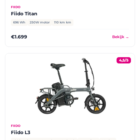
FIIDO
Fiido Titan
696 Wh
250W motor
110 km km
€1.699
Bekijk →
4,5/5
FIIDO
Fiido L3