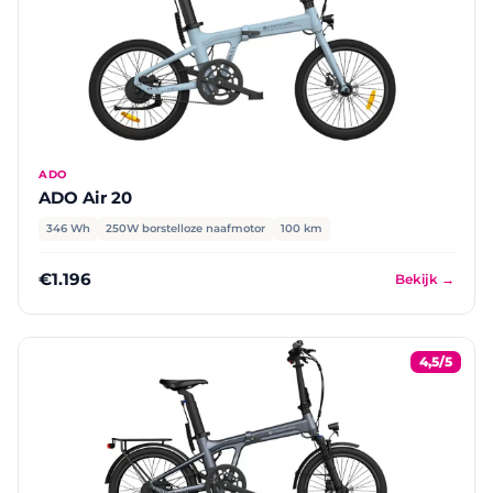
ADO
ADO Air 20
346 Wh
250W borstelloze naafmotor
100 km
€1.196
Bekijk →
4,5/5