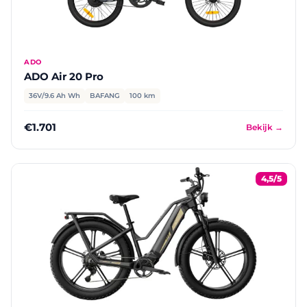
ADO
ADO Air 20 Pro
36V/9.6 Ah Wh
BAFANG
100 km
€1.701
Bekijk →
4,5/5