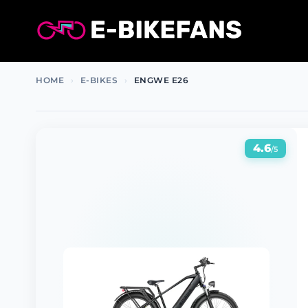
Ga
naar
de
inhoud
HOME
›
E-BIKES
›
ENGWE E26
4.6
/5