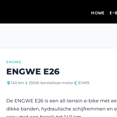
HOME
E-
ENGWE
ENGWE E26
140 km
250W borstelloze motor
€1499
De ENGWE E26 is een all-terrain e-bike met ee
dikke banden, hydraulische schijfremmen en e
accu met een bereik tot 140 km.