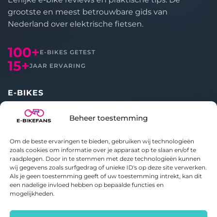
grootste en meest betrouwbare gids van
Nederland over elektrische fietsen.
100+
E-BIKES GETEST
15+
JAAR ERVARING
E-BIKES
Alle reviews
Beheer toestemming
Vergelijken
Om de beste ervaringen te bieden, gebruiken wij technologieën
OVER ONS
zoals cookies om informatie over je apparaat op te slaan en/of te
raadplegen. Door in te stemmen met deze technologieën kunnen
wij gegevens zoals surfgedrag of unieke ID's op deze site verwerken.
Over E-bikefans
Als je geen toestemming geeft of uw toestemming intrekt, kan dit
Contact
een nadelige invloed hebben op bepaalde functies en
Privacybeleid
mogelijkheden.
Cookiebeleid