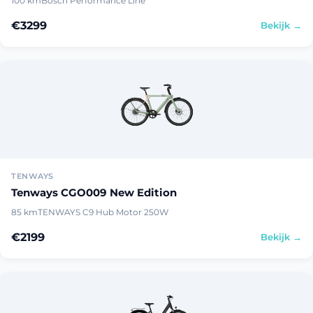
100 km
Bosch Performance Line
€3299
Bekijk →
TENWAYS
Tenways CGO009 New Edition
85 km
TENWAYS C9 Hub Motor 250W
€2199
Bekijk →