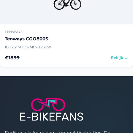
TENWAYS
Tenways CGO800S
100 km
Mivice M070 250W
€1899
Bekijk →
Eerlijke e-bike reviews en praktische tips. De