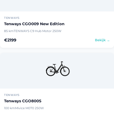
TENWAYS
Tenways CGO009 New Edition
85 km
TENWAYS C9 Hub Motor 250W
€2199
Bekijk →
TENWAYS
Tenways CGO800S
100 km
Mivice M070 250W