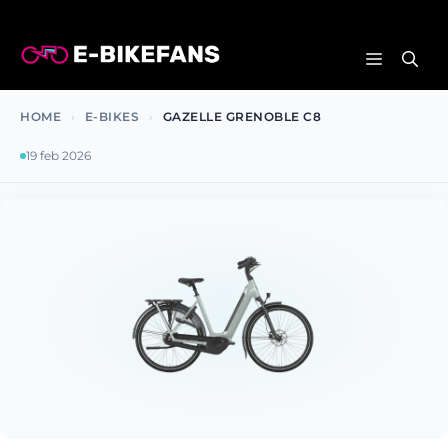
Ga
naar
MENU
de
inhoud
HOME
›
E-BIKES
›
GAZELLE GRENOBLE C8
19 feb 2026