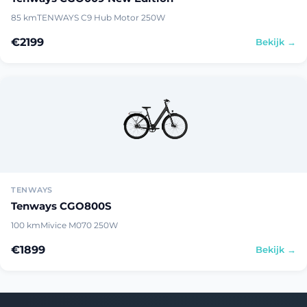
85 km
TENWAYS C9 Hub Motor 250W
€2199
Bekijk →
TENWAYS
Tenways CGO800S
100 km
Mivice M070 250W
€1899
Bekijk →