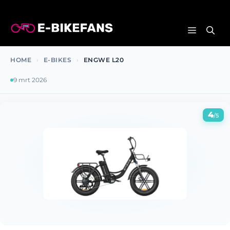
Ga
naar
MENU
de
inhoud
HOME
›
E-BIKES
›
ENGWE L20
9 mrt 2026
4
/5