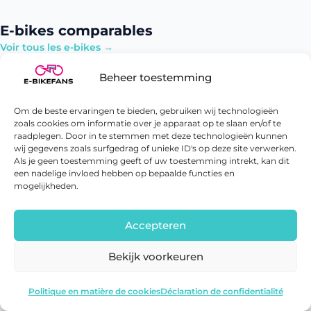
E-bikes comparables
Voir tous les e-bikes →
Beheer toestemming
Om de beste ervaringen te bieden, gebruiken wij technologieën
zoals cookies om informatie over je apparaat op te slaan en/of te
raadplegen. Door in te stemmen met deze technologieën kunnen
wij gegevens zoals surfgedrag of unieke ID's op deze site verwerken.
Als je geen toestemming geeft of uw toestemming intrekt, kan dit
een nadelige invloed hebben op bepaalde functies en
mogelijkheden.
TENWAYS
Tenways AGO Compact Performance
120 km
Bosch Performance Line
Accepteren
€2999
Voir →
Bekijk voorkeuren
ENGWE E26
Voir l'offre
Politique en matière de cookies
Déclaration de confidentialité