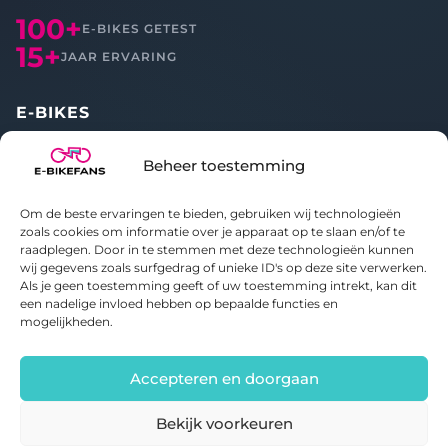
100+
E-BIKES GETEST
15+
JAAR ERVARING
E-BIKES
Alle reviews
Beheer toestemming
Vergelijken
Om de beste ervaringen te bieden, gebruiken wij technologieën
OVER ONS
zoals cookies om informatie over je apparaat op te slaan en/of te
raadplegen. Door in te stemmen met deze technologieën kunnen
wij gegevens zoals surfgedrag of unieke ID's op deze site verwerken.
Over E-bikefans
Als je geen toestemming geeft of uw toestemming intrekt, kan dit
Contact
een nadelige invloed hebben op bepaalde functies en
Privacybeleid
mogelijkheden.
Cookiebeleid
Accepteren en doorgaan
Bekijk voorkeuren
© 2020-2026 E-bikefans. Alle rechten voorbehouden.