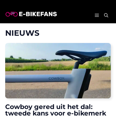
Ga
naar
MENU
de
inhoud
NIEUWS
Cowboy gered uit het dal:
tweede kans voor e-bikemerk