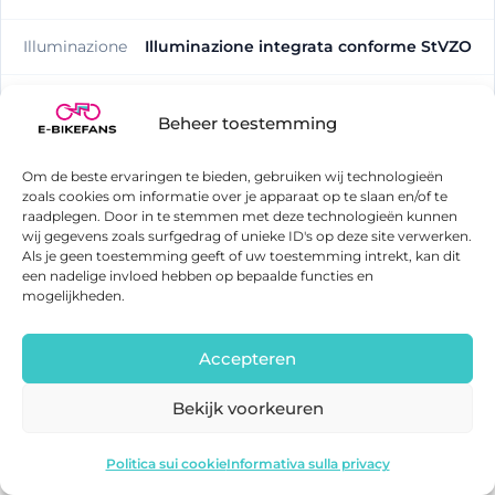
Illuminazione
Illuminazione integrata conforme StVZO
Display
Display a colori TFT LCD
Beheer toestemming
CONNETTIVITÀ & SICUREZZA
Om de beste ervaringen te bieden, gebruiken wij technologieën
zoals cookies om informatie over je apparaat op te slaan en/of te
App disponibile
SÌ
raadplegen. Door in te stemmen met deze technologieën kunnen
wij gegevens zoals surfgedrag of unieke ID's op deze site verwerken.
Als je geen toestemming geeft of uw toestemming intrekt, kan dit
Sicurezza antifurto GPS
SÌ
een nadelige invloed hebben op bepaalde functies en
mogelijkheden.
Accepteren
Tenways AGO T
Bekijk voorkeuren
Prezzo consigliato: €2699
Tenways AGO T
Vedi l'offerta
Visualizza miglior prezzo
Politica sui cookie
Informativa sulla privacy