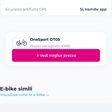
Sicurezza antifurto GPS
Sì, tramite app
OneSport OT05
Prezzo consigliato: €999
Vedi miglior prezzo
E-bike simili
Visualizza tutte le e-bike →