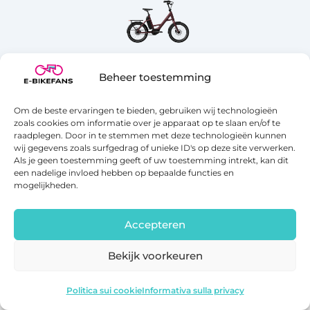
Beheer toestemming
TENWAYS
Tenways AGO Compact Performance
Om de beste ervaringen te bieden, gebruiken wij technologieën
zoals cookies om informatie over je apparaat op te slaan en/of te
120 km
Bosch Performance Line
raadplegen. Door in te stemmen met deze technologieën kunnen
wij gegevens zoals surfgedrag of unieke ID's op deze site verwerken.
€2999
Visualizza →
Als je geen toestemming geeft of uw toestemming intrekt, kan dit
een nadelige invloed hebben op bepaalde functies en
mogelijkheden.
Accepteren
Bekijk voorkeuren
OneSport OT05
Vedi l'offerta
Politica sui cookie
Informativa sulla privacy
TENWAYS