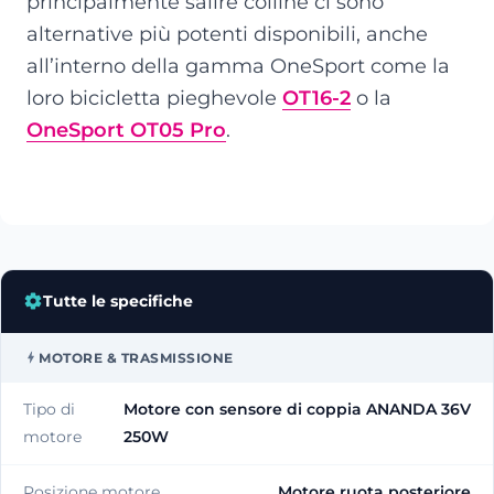
principalmente salire colline ci sono
alternative più potenti disponibili, anche
all’interno della gamma OneSport come la
loro bicicletta pieghevole
OT16-2
o la
OneSport OT05 Pro
.
Tutte le specifiche
MOTORE & TRASMISSIONE
Tipo di
Motore con sensore di coppia ANANDA 36V
motore
250W
Posizione motore
Motore ruota posteriore