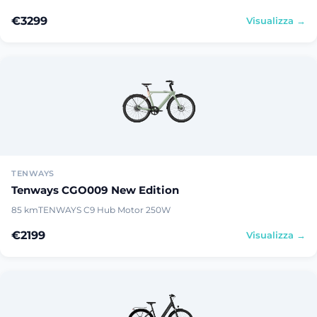
€3299
Visualizza →
TENWAYS
Tenways CGO009 New Edition
85 km
TENWAYS C9 Hub Motor 250W
€2199
Visualizza →