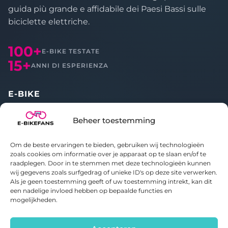
guida più grande e affidabile dei Paesi Bassi sulle
biciclette elettriche.
100+
E-BIKE TESTATE
15+
ANNI DI ESPERIENZA
E-BIKE
Tutte le recensioni
Beheer toestemming
Confronta
Om de beste ervaringen te bieden, gebruiken wij technologieën
CHI SIAMO
zoals cookies om informatie over je apparaat op te slaan en/of te
raadplegen. Door in te stemmen met deze technologieën kunnen
wij gegevens zoals surfgedrag of unieke ID's op deze site verwerken.
Informazioni su E-bikefans
Als je geen toestemming geeft of uw toestemming intrekt, kan dit
Contatti
een nadelige invloed hebben op bepaalde functies en
Informativa sulla privacy
mogelijkheden.
Politica sui cookie