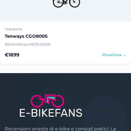
TENWAYS
Tenways CGO800S
100 km
Mivice M070 250W
€1899
Visualizza →
Recensioni oneste di e-bike e consigli pratici. La