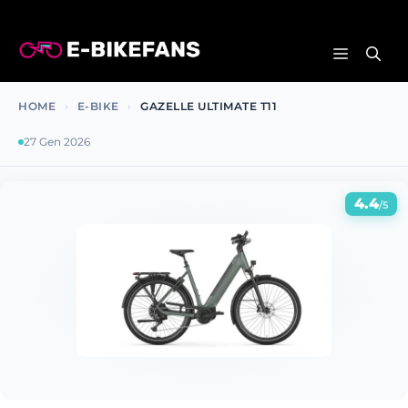
Vai
al
MENU
contenuto
HOME
›
E-BIKE
›
GAZELLE ULTIMATE T11
27 Gen 2026
4.4
/5