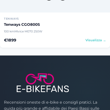
TENWAYS
Tenways CGO800S
100 km
Mivice M070 250W
€1899
Visualizza →
Recensioni oneste di e-bike e consigli pratici. La
guida più grande e affidabile dei Paesi Bassi sulle