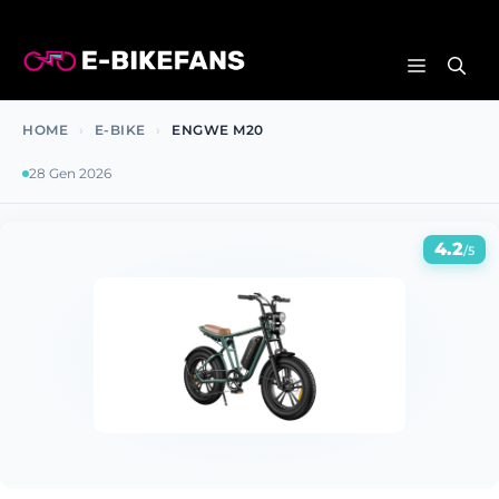
Vai
al
MENU
contenuto
HOME
›
E-BIKE
›
ENGWE M20
28 Gen 2026
4.2
/5