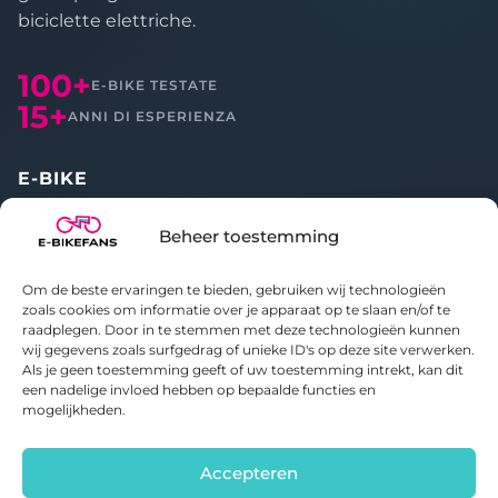
biciclette elettriche.
100+
E-BIKE TESTATE
15+
ANNI DI ESPERIENZA
E-BIKE
Tutte le recensioni
Beheer toestemming
Confronta
Om de beste ervaringen te bieden, gebruiken wij technologieën
CHI SIAMO
zoals cookies om informatie over je apparaat op te slaan en/of te
raadplegen. Door in te stemmen met deze technologieën kunnen
wij gegevens zoals surfgedrag of unieke ID's op deze site verwerken.
Informazioni su E-bikefans
Als je geen toestemming geeft of uw toestemming intrekt, kan dit
Contatti
een nadelige invloed hebben op bepaalde functies en
Informativa sulla privacy
mogelijkheden.
Politica sui cookie
Accepteren