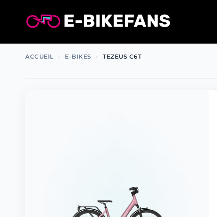
Aller
au
contenu
ACCUEIL
›
E-BIKES
›
TEZEUS C6T