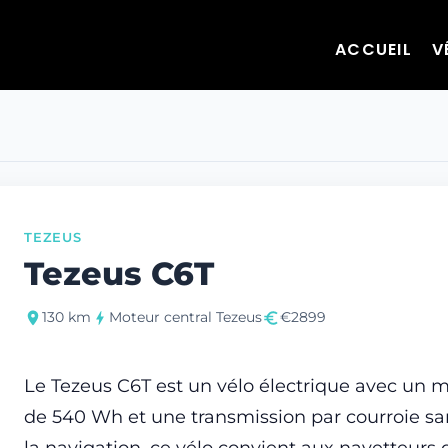
ACCUEIL
V
TEZEUS
Tezeus C6T
130 km
Moteur central Tezeus
€2899
Le Tezeus C6T est un vélo électrique avec un m
de 540 Wh et une transmission par courroie san
la navigation, ce vélo convient aux navetteurs 