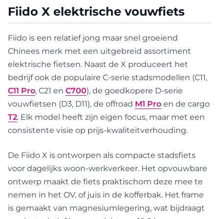
Fiido X elektrische vouwfiets
Fiido is een relatief jong maar snel groeiend
Chinees merk met een uitgebreid assortiment
elektrische fietsen. Naast de X produceert het
bedrijf ook de populaire C-serie stadsmodellen (C11,
C11 Pro
, C21 en
C700
), de goedkopere D-serie
vouwfietsen (D3, D11), de offroad
M1 Pro
en de cargo
T2
. Elk model heeft zijn eigen focus, maar met een
consistente visie op prijs-kwaliteitverhouding.
De Fiido X is ontworpen als compacte stadsfiets
voor dagelijks woon-werkverkeer. Het opvouwbare
ontwerp maakt de fiets praktischom deze mee te
nemen in het OV, of juis in de kofferbak. Het frame
is gemaakt van magnesiumlegering, wat bijdraagt