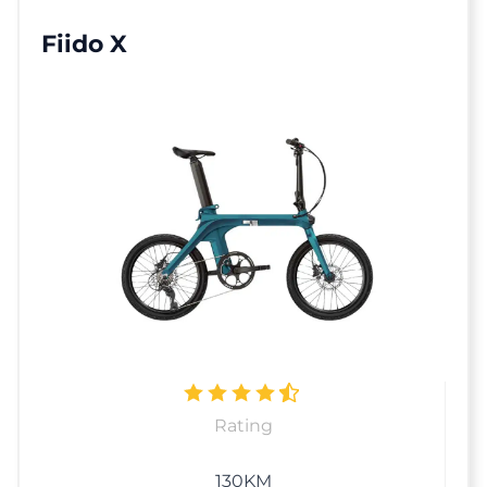
Fiido X
Rating
130
KM