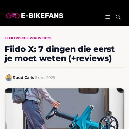
Ga
naar
MENU
de
inhoud
ELEKTRISCHE VOUWFIETS
Fiido X: 7 dingen die eerst
je moet weten (+reviews)
Ruud Caris
·
6 mei 2025