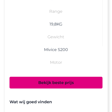
Range
19,8
KG
Gewicht
Mivice S200
Motor
Bekijk beste prijs
Wat wij goed vinden