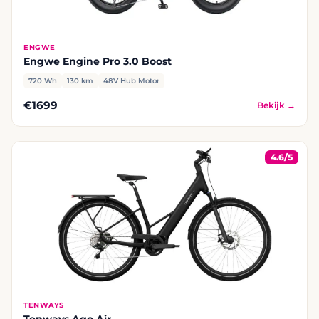
ENGWE
Engwe Engine Pro 3.0 Boost
720 Wh
130 km
48V Hub Motor
€1699
Bekijk →
4.6/5
TENWAYS