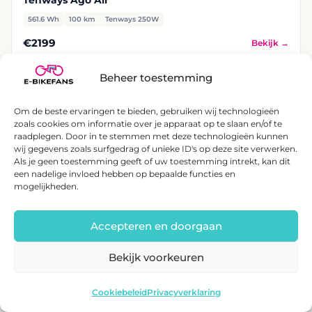
Tenways Ago Air
561.6 Wh
100 km
Tenways 250W
€2199
Bekijk →
Beheer toestemming
4.5/5
Om de beste ervaringen te bieden, gebruiken wij technologieën
zoals cookies om informatie over je apparaat op te slaan en/of te
raadplegen. Door in te stemmen met deze technologieën kunnen
wij gegevens zoals surfgedrag of unieke ID's op deze site verwerken.
Als je geen toestemming geeft of uw toestemming intrekt, kan dit
een nadelige invloed hebben op bepaalde functies en
mogelijkheden.
Accepteren en doorgaan
TENWAYS
Bekijk voorkeuren
Tenways CGO009 (Classic)
374 Wh
85 km
TENWAYS C9 250W
Cookiebeleid
Privacyverklaring
€2199
Bekijk →