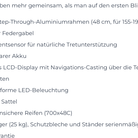
aben mehr gemeinsam, als man auf den ersten Bl
tep-Through-Aluminiumrahmen (48 cm, für 155-1
r Federgabel
sensor für natürliche Tretunterstützung
rer Akku
es LCD-Display mit Navigations-Casting über die
nten
forme LED-Beleuchtung
 Sattel
sichere Reifen (700x48C)
er (25 kg), Schutzbleche und Ständer serienmäßi
rantie