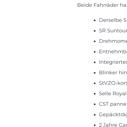
Beide Fahrräder h
Derselbe S
SR Suntou
Drehmoment
Entnehmba
Integriert
Blinker hi
StVZO-kon
Selle Royal
CST pannen
Gepäckträg
2 Jahre Ga