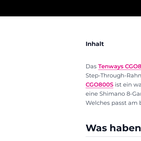
Inhalt
Das
Tenways CGO
Step-Through-Rahme
CGO800S
ist ein w
eine Shimano 8-Gan
Welches passt am b
Was haben