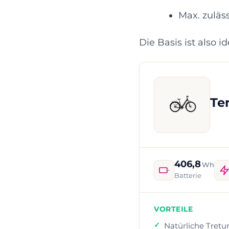
Max. zuläss
Die Basis ist also 
Te
406,8
Wh
Batterie
VORTEILE
Natürliche Tretu