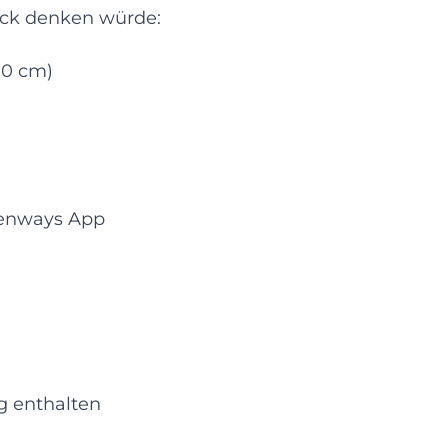
ick denken würde:
90 cm)
 Tenways App
g enthalten