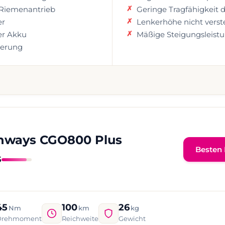
Riemenantrieb
Geringe Tragfähigkeit 
er
Lenkerhöhe nicht verste
r Akku
Mäßige Steigungsleist
derung
nways CGO800 Plus
Besten 
5
45
100
26
Nm
km
kg
Drehmoment
Reichweite
Gewicht