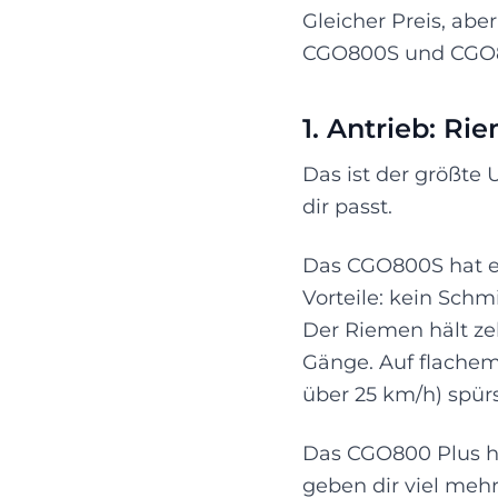
Gleicher Preis, abe
CGO800S und CGO80
1. Antrieb: Ri
Das ist der größte
dir passt.
Das CGO800S hat ei
Vorteile: kein Sch
Der Riemen hält zeh
Gänge. Auf flachem
über 25 km/h) spür
Das CGO800 Plus ha
geben dir viel mehr