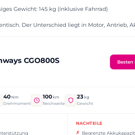
iges Gewicht: 145 kg (inklusive Fahrrad)
identisch. Der Unterschied liegt in Motor, Antrieb,
nways CGO800S
Besten 
40
100
23
Nm
km
kg
Drehmoment
Reichweite
Gewicht
NACHTEILE
nterstützung
Begrenzte Akkukapazit