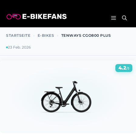
Zum
Inhalt
MENÜ
springen
STARTSEITE
›
E-BIKES
›
TENWAYS CGO800 PLUS
23 Feb. 2026
4.2
/5