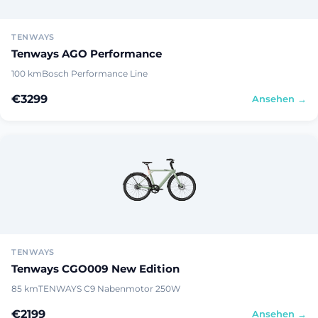
TENWAYS
Tenways AGO Performance
100 km
Bosch Performance Line
€3299
Ansehen →
TENWAYS
Tenways CGO009 New Edition
85 km
TENWAYS C9 Nabenmotor 250W
€2199
Ansehen →