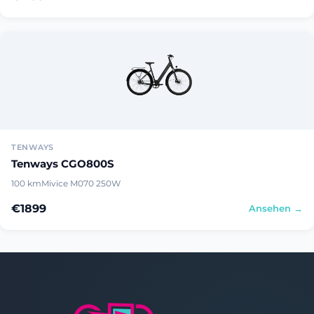
TENWAYS
Tenways CGO800S
100 km
Mivice M070 250W
€1899
Ansehen →