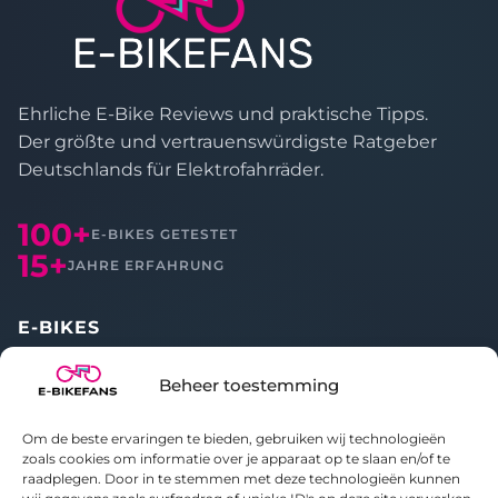
Ehrliche E-Bike Reviews und praktische Tipps.
Der größte und vertrauenswürdigste Ratgeber
Deutschlands für Elektrofahrräder.
100+
E-BIKES GETESTET
15+
JAHRE ERFAHRUNG
E-BIKES
Alle Reviews
Beheer toestemming
Vergleichen
Om de beste ervaringen te bieden, gebruiken wij technologieën
ÜBER UNS
zoals cookies om informatie over je apparaat op te slaan en/of te
raadplegen. Door in te stemmen met deze technologieën kunnen