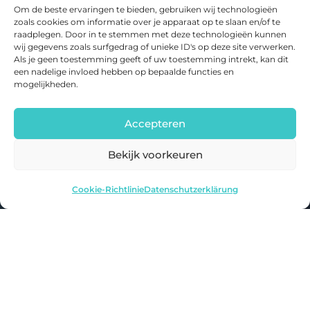
Om de beste ervaringen te bieden, gebruiken wij technologieën
100+
zoals cookies om informatie over je apparaat op te slaan en/of te
E-BIKES GETESTET
raadplegen. Door in te stemmen met deze technologieën kunnen
15+
JAHRE ERFAHRUNG
wij gegevens zoals surfgedrag of unieke ID's op deze site verwerken.
Als je geen toestemming geeft of uw toestemming intrekt, kan dit
een nadelige invloed hebben op bepaalde functies en
E-BIKES
mogelijkheden.
Alle Reviews
Accepteren
Vergleichen
Bekijk voorkeuren
ÜBER UNS
Cookie-Richtlinie
Datenschutzerklärung
Über E-bikefans
Kontakt
Datenschutzerklärung
Cookie-Richtlinie
© 2020-2026 E-bikefans. Alle Rechte vorbehalten.