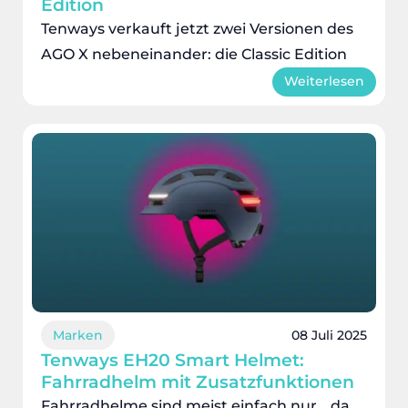
Edition
Tenways verkauft jetzt zwei Versionen des
AGO X nebeneinander: die Classic Edition
Weiterlesen
Marken
08 Juli 2025
Tenways EH20 Smart Helmet:
Fahrradhelm mit Zusatzfunktionen
Fahrradhelme sind meist einfach nur… da.