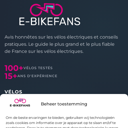
e
:
Avis honnêtes sur les vélos électriques et conseils
pratiques. Le guide le plus grand et le plus fiable
de France sur les vélos électriques.
100+
VÉLOS TESTÉS
15+
ANS D'EXPÉRIENCE
VÉLOS
Beheer toestemming
Tous les avis
Comparer
Om de beste ervaringen te bieden, gebruiken wij technologieën
zoals cookies om informatie over je apparaat op te slaan en/of te
À PROPOS
raadplegen. Door in te stemmen met deze technologieën kunnen