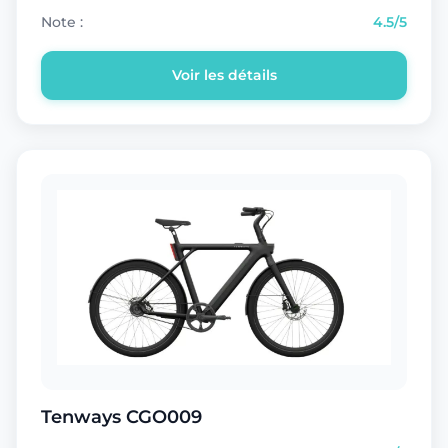
Note :
4.5/5
Voir les détails
Tenways CGO009