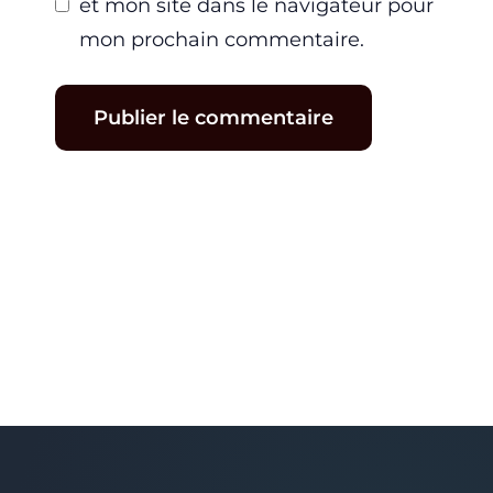
et mon site dans le navigateur pour
mon prochain commentaire.
A
l
t
e
r
n
a
t
i
v