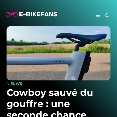
Aller
au
MENU
contenu
NIEUWS
Cowboy sauvé du
gouffre : une
seconde chance