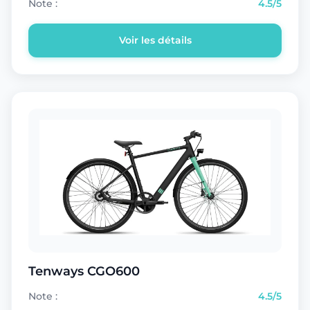
Note :
4.5/5
Voir les détails
Tenways CGO600
Note :
4.5/5