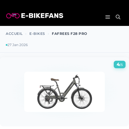
Aller
au
MENU
contenu
ACCUEIL
›
E-BIKES
›
FAFREES F28 PRO
27 Jan 2026
4
/5