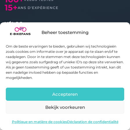
15+
ANS D'EXPÉRIENCE
VÉLOS
Beheer toestemming
Tous les avis
Comparer
Om de beste ervaringen te bieden, gebruiken wij technologieën
zoals cookies om informatie over je apparaat op te slaan en/of te
raadplegen. Door in te stemmen met deze technologieën kunnen
À PROPOS
wij gegevens zoals surfgedrag of unieke ID's op deze site verwerken.
Als je geen toestemming geeft of uw toestemming intrekt, kan dit
À propos d'E-bikefans
een nadelige invloed hebben op bepaalde functies en
Contact
mogelijkheden.
Politique de confidentialité
Politique de cookies
Accepteren
Bekijk voorkeuren
© 2020-2026 E-bikefans. Tous droits réservés.
Fafrees F28 Pro
Voir l'offre
Politique en matière de cookies
Déclaration de confidentialité
Partie de
Bright Idiots