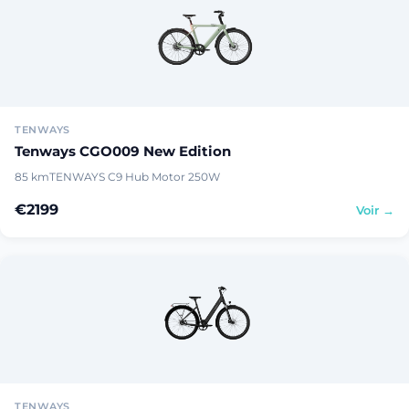
TENWAYS
Tenways CGO009 New Edition
85 km
TENWAYS C9 Hub Motor 250W
€2199
Voir →
TENWAYS