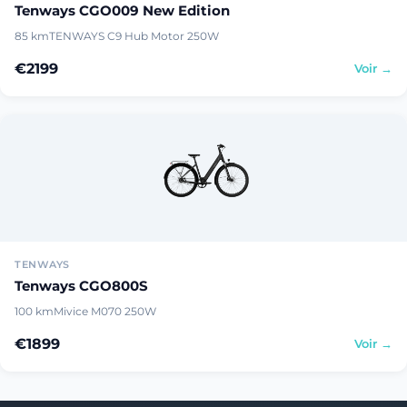
Tenways CGO009 New Edition
85 km
TENWAYS C9 Hub Motor 250W
€2199
Voir →
TENWAYS
Tenways CGO800S
100 km
Mivice M070 250W
€1899
Voir →