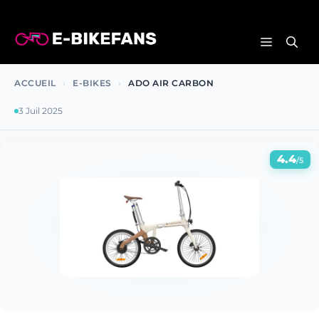
Aller
au
MENU
contenu
ACCUEIL
›
E-BIKES
›
ADO AIR CARBON
3 Juil 2025
4.4
/5