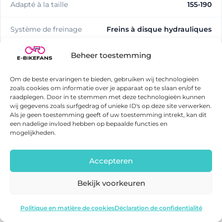
Adapté à la taille
155-190
Système de freinage
Freins à disque hydrauliques
Éclairage
Phare E-Mark
Beheer toestemming
CONNECTIVITÉ & SÉCURITÉ
Om de beste ervaringen te bieden, gebruiken wij technologieën
zoals cookies om informatie over je apparaat op te slaan en/of te
raadplegen. Door in te stemmen met deze technologieën kunnen
Application disponible
Oui
wij gegevens zoals surfgedrag of unieke ID's op deze site verwerken.
Als je geen toestemming geeft of uw toestemming intrekt, kan dit
een nadelige invloed hebben op bepaalde functies en
Protection GPS contre le vol
Oui
mogelijkheden.
Certification IP
IPX5
Accepteren
Bekijk voorkeuren
ADO Air Carbon
Voir l'offre
Politique en matière de cookies
Déclaration de confidentialité
ADO Air Carbon