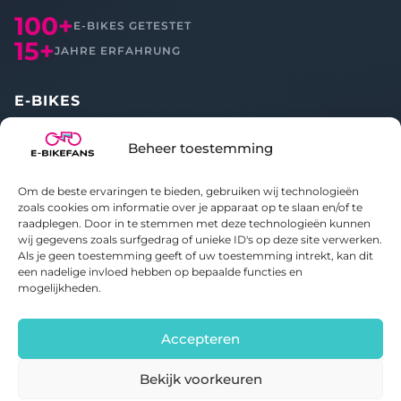
100+
E-BIKES GETESTET
15+
JAHRE ERFAHRUNG
E-BIKES
Alle Reviews
Beheer toestemming
Vergleichen
Om de beste ervaringen te bieden, gebruiken wij technologieën
ÜBER UNS
zoals cookies om informatie over je apparaat op te slaan en/of te
raadplegen. Door in te stemmen met deze technologieën kunnen
wij gegevens zoals surfgedrag of unieke ID's op deze site verwerken.
Über E-bikefans
Als je geen toestemming geeft of uw toestemming intrekt, kan dit
Kontakt
een nadelige invloed hebben op bepaalde functies en
Datenschutzerklärung
mogelijkheden.
Cookie-Richtlinie
Accepteren
Bekijk voorkeuren
© 2020-2026 E-bikefans. Alle Rechte vorbehalten.