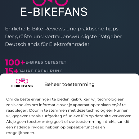
:
Ehrliche E-Bike Reviews und praktische Tipps.
Der größte und vertrauenswürdigste Ratgeber
Deutschlands für Elektrofahrräder.
100+
E-BIKES GETESTET
15+
JAHRE ERFAHRUNG
Beheer toestemming
E-BIKES
Om de beste ervaringen te bieden, gebruiken wij technologieën
Alle Reviews
zoals cookies om informatie over je apparaat op te slaan en/of te
Vergleichen
raadplegen. Door in te stemmen met deze technologieën kunnen
wij gegevens zoals surfgedrag of unieke ID's op deze site verwerken.
Als je geen toestemming geeft of uw toestemming intrekt, kan dit
ÜBER UNS
een nadelige invloed hebben op bepaalde functies en
mogelijkheden.
Über E-bikefans