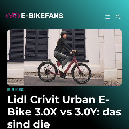
Zum
Inhalt
MENÜ
springen
E-BIKES
Lidl Crivit Urban E-
Bike 3.0X vs 3.0Y: das
sind die