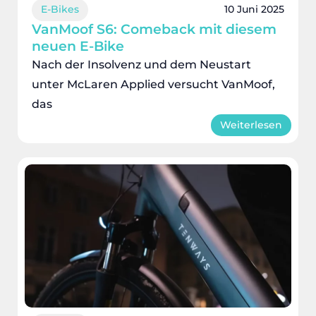
E-Bikes
10 Juni 2025
VanMoof S6: Comeback mit diesem
neuen E-Bike
Nach der Insolvenz und dem Neustart
unter McLaren Applied versucht VanMoof,
das
Weiterlesen