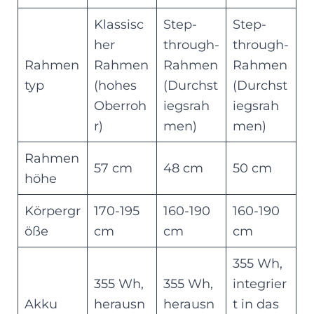
Klassisc
Step-
Step-
her
through-
through-
Rahmen
Rahmen
Rahmen
Rahmen
typ
(hohes
(Durchst
(Durchst
Oberroh
iegsrah
iegsrah
r)
men)
men)
Rahmen
57 cm
48 cm
50 cm
höhe
Körpergr
170-195
160-190
160-190
öße
cm
cm
cm
355 Wh,
355 Wh,
355 Wh,
integrier
Akku
herausn
herausn
t in das