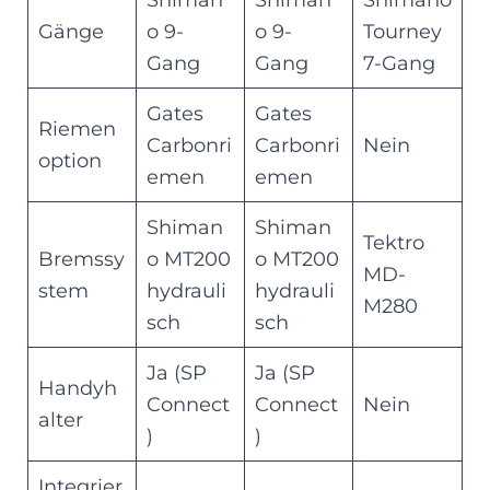
Gänge
o 9-
o 9-
Tourney
Gang
Gang
7-Gang
Gates
Gates
Riemen
Carbonri
Carbonri
Nein
option
emen
emen
Shiman
Shiman
Tektro
Bremssy
o MT200
o MT200
MD-
stem
hydrauli
hydrauli
M280
sch
sch
Ja (SP
Ja (SP
Handyh
Connect
Connect
Nein
alter
)
)
Integrier