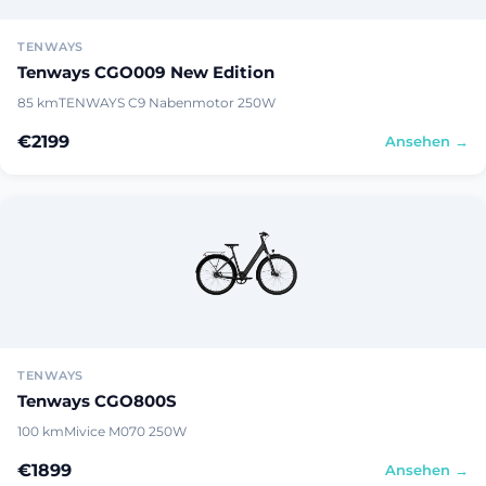
TENWAYS
Tenways CGO009 New Edition
85 km
TENWAYS C9 Nabenmotor 250W
€2199
Ansehen →
TENWAYS
Tenways CGO800S
100 km
Mivice M070 250W
€1899
Ansehen →