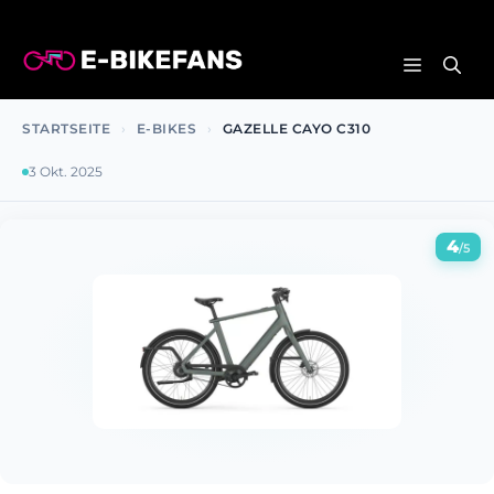
Zum
Inhalt
MENÜ
springen
STARTSEITE
›
E-BIKES
›
GAZELLE CAYO C310
3 Okt. 2025
4
/5