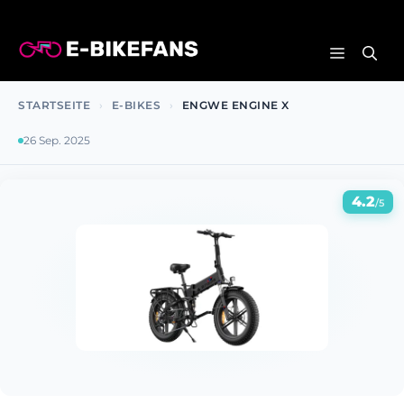
Zum
Inhalt
MENÜ
springen
STARTSEITE
›
E-BIKES
›
ENGWE ENGINE X
26 Sep. 2025
4.2
/5