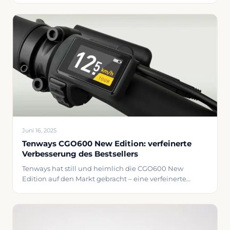
Telefonate entgegennimmt UND anderen
Verkehrsteilnehmern zeigt, wo du hinwillst? Genau das
versucht Tenways mit ihrem neuen EH20 Smart
Helmet. Was kann der Tenways EH20 alles? Der EH20
ist eigentlich
Juni 16, 2025
Tenways CGO600 New Edition: verfeinerte
Verbesserung des Bestsellers
Tenways hat still und heimlich die CGO600 New
Edition auf den Markt gebracht – eine verfeinerte
Version ihres beliebten Einstiegsmodells. Für alle, die
das ursprüngliche CGO600 bereits im Auge hatten,
gibt es genug Gründe, kurz auf dieses Update zu
warten. Möchten Sie mehr über das ursprüngliche