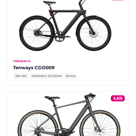
TENWAYS
Tenways CGO009
374 Wh
TENWAYS C9 250W
85 km
4.2/5