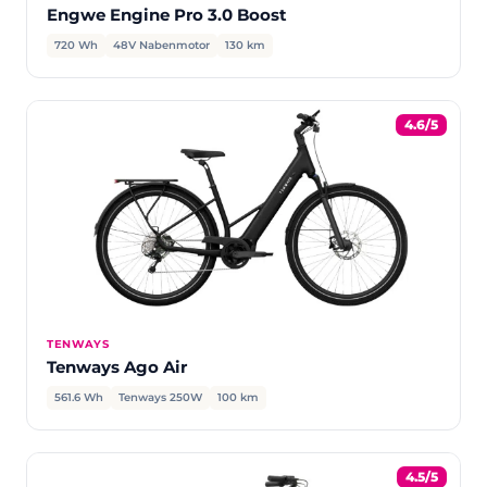
Engwe Engine Pro 3.0 Boost
720 Wh
48V Nabenmotor
130 km
4.6/5
TENWAYS
Tenways Ago Air
561.6 Wh
Tenways 250W
100 km
4.5/5