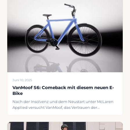
CGO600 erfahren? Lesen Sie hier meine ausführliche
Bewertung und
Juni 10, 2025
VanMoof S6: Comeback mit diesem neuen E-
Bike
Nach der Insolvenz und dem Neustart unter McLaren
Applied versucht VanMoof, das Vertrauen der
Verbraucher zurückzugewinnen. Ihr neuester Versuch:
die S6-Serie. Als jemand, der die Vorgängermodelle
verfolgt hat, war ich gespannt, ob dieses neue E-Bike