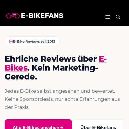
Zum
Inhalt
MENÜ
springen
E-Bike Reviews seit 2012
Ehrliche Reviews über
E-
Bikes
. Kein Marketing-
Gerede.
Jedes E-Bike selbst angesehen und bewertet.
Keine Sponsordeals, nur echte Erfahrungen aus
der Praxis.
Alle E-Bikes ansehen
Über E-Bikefans