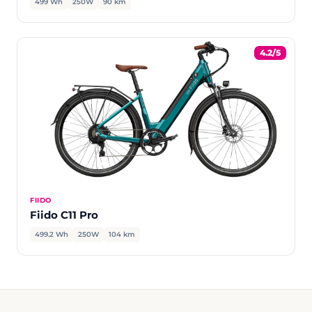
499 Wh
250W
90 km
4.2/5
FIIDO
Fiido C11 Pro
499.2 Wh
250W
104 km