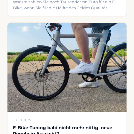
Warum zahlen Sie noch Tausende von Euro für ein E-
Bike, wenn Sie für die Hälfte des Geldes Qualität
bekommen können? Der Markt für budgetfreundliche
Elektrofahrräder ist erwachsen geworden, und das
bedeutet gute Nachrichten für Ihr Portemonnaie. Ich
stelle fünf E-Bikes vor, die beweisen, dass
erschwinglich nicht automatisch minderwertig
bedeutet. Vom leichten Tenways CGO600 bis zum
Juli 11, 2025
E-Bike-Tuning bald nicht mehr nötig, neue
Regeln in Aussicht?