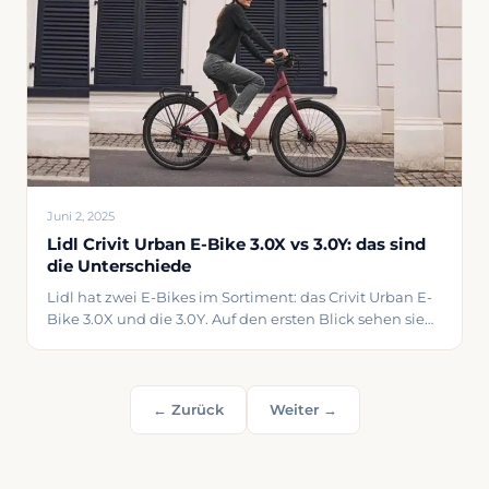
mehr ist als nur eine aufpolierte Version früherer
Modelle. Die S6-Serie behält den erkennbaren
minimalistischen Rahmen bei, der VanMoof so
Juni 2, 2025
Lidl Crivit Urban E-Bike 3.0X vs 3.0Y: das sind
die Unterschiede
Lidl hat zwei E-Bikes im Sortiment: das Crivit Urban E-
Bike 3.0X und die 3.0Y. Auf den ersten Blick sehen sie
sich zum Verwechseln ähnlich, doch es gibt einige
wichtige Unterschiede. Ich erkläre dir, was das ist und
für wen welches am besten geeignet ist. Außerdem
schaue ich mir auch die Classic-Variante an. Über die
← Zurück
Weiter →
Crivit