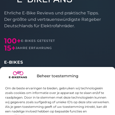
Ehrliche E-Bike Reviews und praktische Tipps.
Der größte und vertrauenswürdigste Ratgeber
Deutschlands für Elektrofahrräder.
100+
E-BIKES GETESTET
15+
JAHRE ERFAHRUNG
E-BIKES
Alle Reviews
Beheer toestemming
Vergleichen
Om de beste ervaringen te bieden, gebruiken wij technologieën
ÜBER UNS
zoals cookies om informatie over je apparaat op te slaan en/of te
raadplegen. Door in te stemmen met deze technologieën kunnen
wij gegevens zoals surfgedrag of unieke ID's op deze site verwerken.
Über E-bikefans
Als je geen toestemming geeft of uw toestemming intrekt, kan dit
Kontakt
een nadelige invloed hebben op bepaalde functies en
Datenschutzerklärung