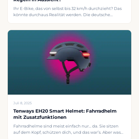
Ihr E-Bike, das von selbst bis 32 km/h durchzieht? Das
könnte durchaus Realität werden. Die deutsche
Fahrradlobby will strengere, aber auch interessantere
Regeln für Elektrofahrräder in Europa. Für viele E-Biker
ist es eine bekannte Geschichte: Man tritt kräftig in die
Pedale und genau in dem Moment, in dem man 25
km/h erreicht, fällt der Motor
Juli 8, 2025
Tenways EH20 Smart Helmet: Fahrradhelm
mit Zusatzfunktionen
Fahrradhelme sind meist einfach nur… da. Sie sitzen
auf dem Kopf, schützen dich, und das war’s. Aber was
wäre, wenn dein Helm auch deine Musik abspielt,