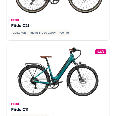
FIIDO
Fiido C21
208.8 Wh
Mivice M080 250W
100 km
4.1/5
FIIDO
Fiido C11