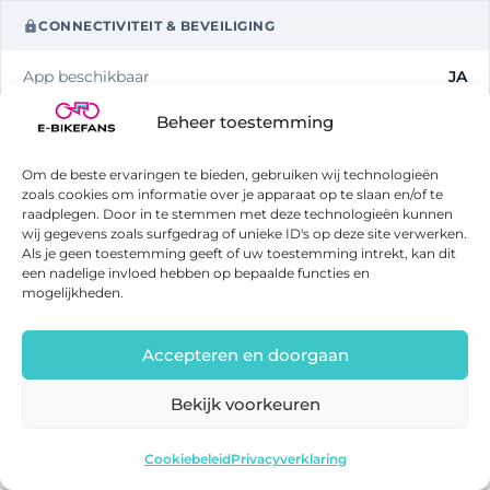
CONNECTIVITEIT & BEVEILIGING
App beschikbaar
JA
Beheer toestemming
GPS-diefstalbeveiliging
JA
Om de beste ervaringen te bieden, gebruiken wij technologieën
zoals cookies om informatie over je apparaat op te slaan en/of te
raadplegen. Door in te stemmen met deze technologieën kunnen
wij gegevens zoals surfgedrag of unieke ID's op deze site verwerken.
Als je geen toestemming geeft of uw toestemming intrekt, kan dit
Tenways Ago Air
een nadelige invloed hebben op bepaalde functies en
Adviesprijs: €2199
mogelijkheden.
Bekijk beste prijs
Accepteren en doorgaan
Bekijk voorkeuren
Tenways Ago Air
Bekijk deal
Cookiebeleid
Privacyverklaring
Vergelijkbare e-bikes