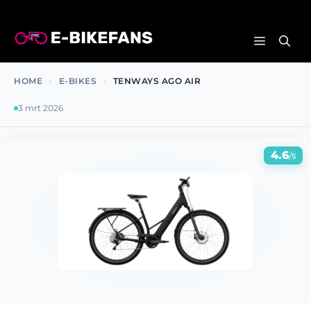
Ga
naar
MENU
de
inhoud
HOME
›
E-BIKES
›
TENWAYS AGO AIR
3 mrt 2026
4.6
/5