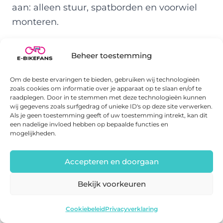
aan: alleen stuur, spatborden en voorwiel
monteren.
De motor vond hij sterk op hellingen. Zelfs
Beheer toestemming
in Sport-modus ging het moeiteloos
omhoog, en in Turbo Plus voelde hij
Om de beste ervaringen te bieden, gebruiken wij technologieën
zoals cookies om informatie over je apparaat op te slaan en/of te
nauwelijks weerstand. Op vlak terrein rolt
raadplegen. Door in te stemmen met deze technologieën kunnen
de fiets soepel, ook op licht gravel. De
wij gegevens zoals surfgedrag of unieke ID's op deze site verwerken.
Als je geen toestemming geeft of uw toestemming intrekt, kan dit
remmen werkten goed na een korte
een nadelige invloed hebben op bepaalde functies en
mogelijkheden.
inrijperiode. Het bereik schat hij op 35 tot 40
mijl (56–64 km) bij gemengd gebruik.
Accepteren en doorgaan
Wat Mark vooral waardeerde: de rechte
Bekijk voorkeuren
zithouding, het heldere display, en de
mogelijkheid om accessoires zoals een
Fiido C11
Bekijk deal
Cookiebeleid
Privacyverklaring
mand of tassen te monteren. Hij noemde